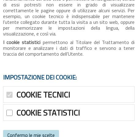
di essi potresti non essere in grado di visualizzare
correttamente le pagine oppure di utilizzare alcuni servizi. Per
esempio, un cookie tecnico è indispensabile per mantenere
l’utente collegato durante tutta la visita a un sito web, oppure
per memorizzare le impostazioni della lingua, della
visualizzazione, e così via.
I cookie statistici
permettono al Titolare del Trattamento di
monitorare e analizzare i dati di traffico e servono a tener
traccia del comportamento dell’Utente.
IMPOSTAZIONE DEI COOKIE:
COOKIE TECNICI
Cookie tecnici che non richiedono consenso:
COOKIE STATISTICI
Vengono usati i seguenti cookie relativi ad attività strettamente
necessarie al funzionamento del sito e all'erogazione del servizio:
Nome: idUtenteProvv
I servizi contenuti nella presente sezione permettono al Titolare del
Permanenza: 90 giorni
Trattamento di monitorare e analizzare i dati di traffico e servono a
Tipologia: Prima parte / tecnico / sessione
Confermo le mie scelte
tener traccia del comportamento dell’Utente.