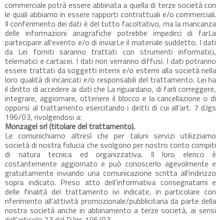
commerciale potrà essere abbinata a quella di terze società con
le quali abbiamo in essere rapporti contrattuali e/o commerciali.
Il conferimento dei dati è del tutto facoltativo, ma la mancanza
delle informazioni anagrafiche potrebbe impedirci di farLa
partecipare all’evento e/o di inviarLe il materiale suddetto. I dati
da Lei forniti saranno trattati con strumenti informatici,
telematici e cartacei. I dati non verranno diffusi. I dati potranno
essere trattati da soggetti interni e/o esterni alla società nella
loro qualità di incaricati e/o responsabili del trattamento. Lei ha
il diritto di accedere ai dati che La riguardano, di farli correggere,
integrare, aggiornare, ottenere il blocco e la cancellazione o di
opporsi al trattamento esercitando i diritti di cui all’art. 7 d.lgs
196/03, rivolgendosi a:
Monzagel srl (titolare del trattamento).
Le comunichiamo altresì che per taluni servizi utilizziamo
società di nostra fiducia che svolgono per nostro conto compiti
di natura tecnica ed organizzativa. Il loro elenco è
costantemente aggiornato e può conoscerlo agevolmente e
gratuitamente inviando una comunicazione scritta all’indirizzo
sopra indicato. Preso atto dell’informativa consegnatami e
delle finalità del trattamento ivi indicate, in particolare con
riferimento all’attività promozionale/pubblicitaria da parte della
nostra società anche in abbinamento a terze società, ai sensi
dell’articolo 23 del D.lgs 196/03